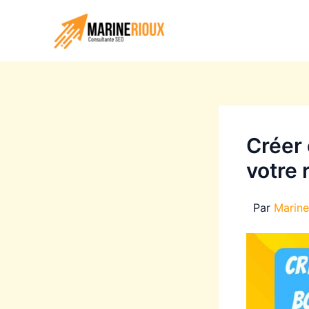
Aller
au
contenu
Créer 
votre
Par
Marin