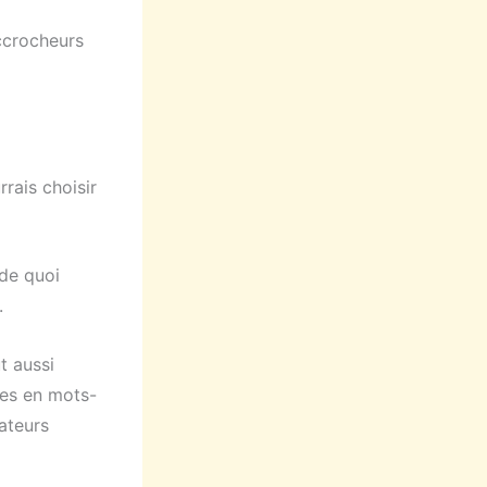
ccrocheurs
rais choisir
de quoi
.
t aussi
hes en mots-
sateurs