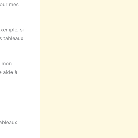
pour mes
exemple, si
s tableaux
r mon
e aide à
tableaux