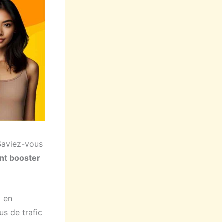
 Saviez-vous
ent booster
t en
us de trafic