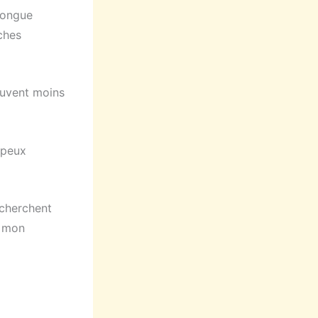
longue
ches
ouvent moins
 peux
echerchent
c mon