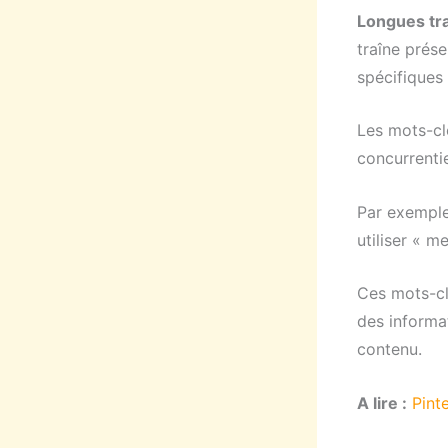
Longues tra
traîne prés
spécifiques 
Les mots-cl
concurrentie
Par exemple
utiliser « m
Ces mots-clé
des informa
contenu.
A lire :
Pint