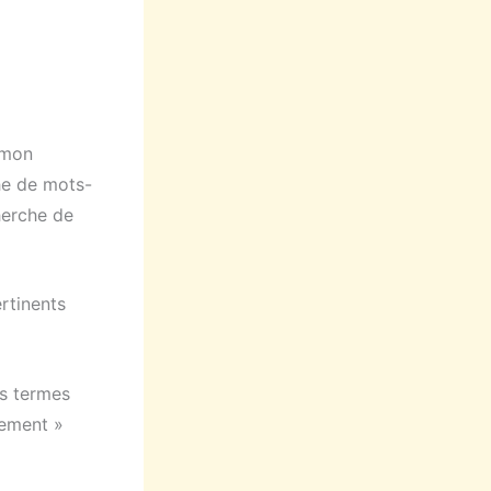
 mon
che de mots-
herche de
rtinents
es termes
cement »