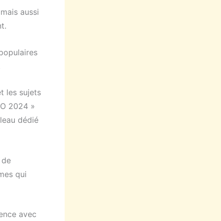
mais aussi
t.
populaires
.
t les sujets
SEO 2024 »
bleau dédié
 de
èmes qui
rence avec