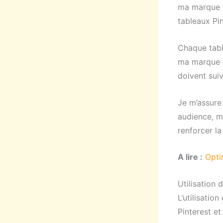
ma marque e
tableaux Pin
Chaque table
ma marque e
doivent suiv
Je m’assure
audience, m
renforcer l
A lire :
Opti
Utilisation 
L’utilisatio
Pinterest et 