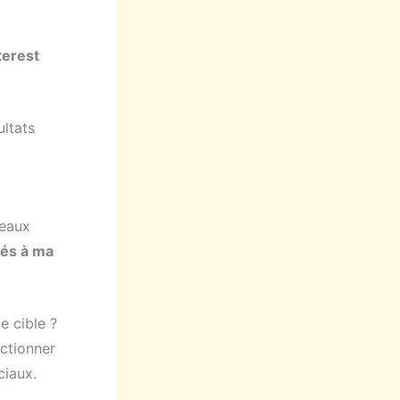
terest
ultats
leaux
iés à ma
e cible ?
ectionner
ciaux.