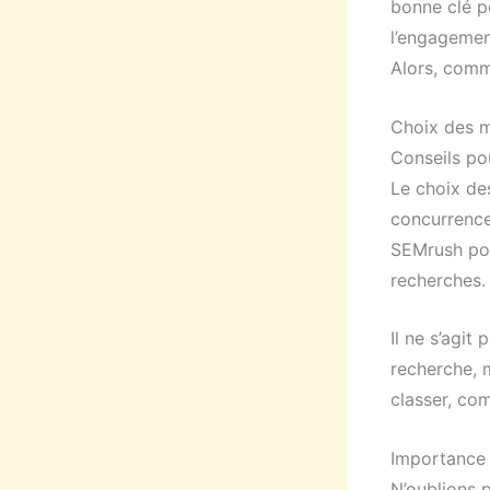
bonne clé p
l’engagement
Alors, comm
Choix des m
Conseils po
Le choix de
concurrence
SEMrush pour
recherches.
Il ne s’agi
recherche, 
classer, co
Importance 
N’oublions 