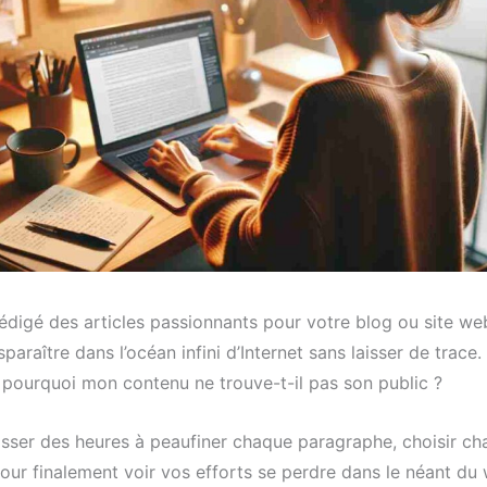
édigé des articles passionnants pour votre blog ou site web
paraître dans l’océan infini d’Internet sans laisser de trace
pourquoi mon contenu ne trouve-t-il pas son public ?
sser des heures à peaufiner chaque paragraphe, choisir c
pour finalement voir vos efforts se perdre dans le néant du