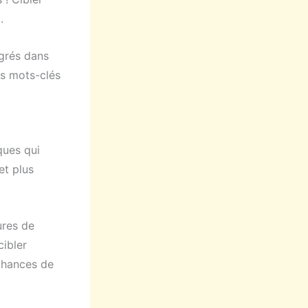
.
égrés dans
Ces mots-clés
ques qui
et plus
ures de
ibler
chances de