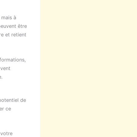
 mais à
peuvent être
e et retient
formations,
uvent
e.
potentiel de
er ce
 votre