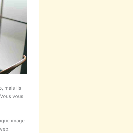
, mais ils
. Vous vous
haque image
 web.