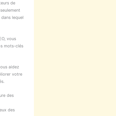
teurs de
 seulement
l dans lequel
SEO, vous
os mots-clés
vous aidez
liorer votre
és.
lure des
yeux des