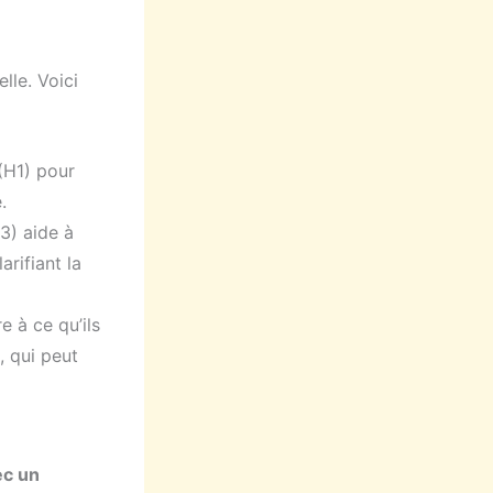
lle. Voici
(H1) pour
.
H3) aide à
arifiant la
e à ce qu’ils
, qui peut
ec un