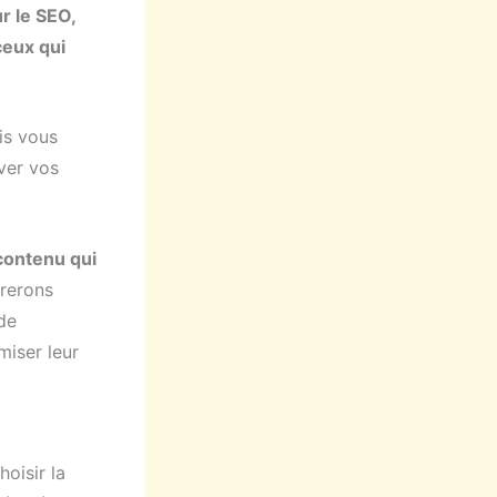
r le SEO,
ceux qui
ais vous
ver vos
contenu qui
orerons
de
miser leur
oisir la