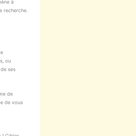
mène à
de recherche.
de
s, ou
 de ses
ume de
te de vous
 ! Cibler